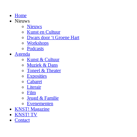
Ga
naar
Home
inhoud
Nieuws
Nieuws
Kunst en Cultuur
Dwars door ‘t Groene Hart
Workshops
Podcasts
Agenda
Kunst & Cultuur
Muziek & Dans
Toneel & Theater
Exposities
Cabaret
Literair
Film
Jeugd & Familie
Evenementen
KNST! Magazine
KNST! TV
Contact