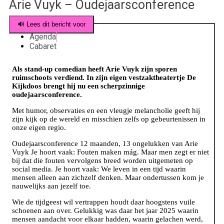
Arie Vuyk – Oudejaarsconference
🔊 Lees dit bericht voor
Agenda
Cabaret
Als stand-up comedian heeft Arie Vuyk zijn sporen
ruimschoots verdiend. In zijn eigen vestzaktheatertje De
Kijkdoos brengt hij nu een scherpzinnige
oudejaarsconference.
Met humor, observaties en een vleugje melancholie geeft hij
zijn kijk op de wereld en misschien zelfs op gebeurtenissen in
onze eigen regio.
Oudejaarsconference 12 maanden, 13 ongelukken van Arie
Vuyk Je hoort vaak: Fouten maken mág. Maar men zegt er niet
bij dat die fouten vervolgens breed worden uitgemeten op
social media. Je hoort vaak: We leven in een tijd waarin
mensen alleen aan zichzelf denken. Maar ondertussen kom je
nauwelijks aan jezelf toe.
Wie de tijdgeest wil vertrappen houdt daar hoogstens vuile
schoenen aan over. Gelukkig was daar het jaar 2025 waarin
mensen aandacht voor elkaar hadden, waarin gelachen werd,