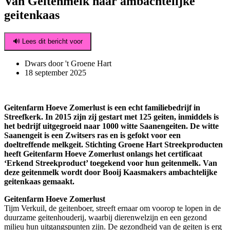
Van Geitenmelk naar ambachtelijke
geitenkaas
🔊 Lees dit bericht voor
Dwars door 't Groene Hart
18 september 2025
Geitenfarm Hoeve Zomerlust is een echt familiebedrijf in
Streefkerk. In 2015 zijn zij gestart met 125 geiten, inmiddels is
het bedrijf uitgegroeid naar 1000 witte Saanengeiten. De witte
Saanengeit is een Zwitsers ras en is gefokt voor een
doeltreffende melkgeit. Stichting Groene Hart Streekproducten
heeft Geitenfarm Hoeve Zomerlust onlangs het certificaat
‘Erkend Streekproduct’ toegekend voor hun geitenmelk. Van
deze geitenmelk wordt door Booij Kaasmakers ambachtelijke
geitenkaas gemaakt.
Geitenfarm Hoeve Zomerlust
Tijm Verkuil, de geitenboer, streeft ernaar om voorop te lopen in de
duurzame geitenhouderij, waarbij dierenwelzijn en een gezond
milieu hun uitgangspunten zijn. De gezondheid van de geiten is erg