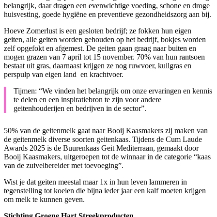
belangrijk, daar dragen een evenwichtige voeding, schone en droge
huisvesting, goede hygiëne en preventieve gezondheidszorg aan bij.
Hoeve Zomerlust is een gesloten bedrijf; ze fokken hun eigen
geiten, alle geiten worden gehouden op het bedrijf, bokjes worden
zelf opgefokt en afgemest. De geiten gaan graag naar buiten en
mogen grazen van 7 april tot 15 november. 70% van hun rantsoen
bestaat uit gras, daarnaast krijgen ze nog ruwvoer, kuilgras en
perspulp van eigen land en krachtvoer.
Tijmen: “We vinden het belangrijk om onze ervaringen en kennis
te delen en een inspiratiebron te zijn voor andere
geitenhouderijen en bedrijven in de sector”.
50% van de geitenmelk gaat naar Booij Kaasmakers zij maken van
de geitenmelk diverse soorten geitenkaas. Tijdens de Cum Laude
Awards 2025 is de Buurenkaas Geit Mediterraan, gemaakt door
Booij Kaasmakers, uitgeroepen tot de winnaar in de categorie “kaas
van de zuivelbereider met toevoeging”.
Wist je dat geiten meestal maar 1x in hun leven lammeren in
tegenstelling tot koeien die bijna ieder jaar een kalf moeten krijgen
om melk te kunnen geven.
Stichting Groene Hart Streekproducten