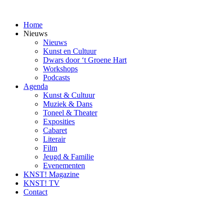
Ga
naar
Home
inhoud
Nieuws
Nieuws
Kunst en Cultuur
Dwars door ‘t Groene Hart
Workshops
Podcasts
Agenda
Kunst & Cultuur
Muziek & Dans
Toneel & Theater
Exposities
Cabaret
Literair
Film
Jeugd & Familie
Evenementen
KNST! Magazine
KNST! TV
Contact