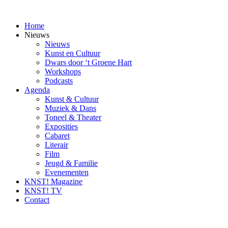
Ga
naar
Home
inhoud
Nieuws
Nieuws
Kunst en Cultuur
Dwars door ‘t Groene Hart
Workshops
Podcasts
Agenda
Kunst & Cultuur
Muziek & Dans
Toneel & Theater
Exposities
Cabaret
Literair
Film
Jeugd & Familie
Evenementen
KNST! Magazine
KNST! TV
Contact