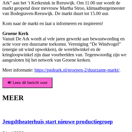
Ark” aan het ‘t Kerkestuk in Reeuwijk. Om 11.00 uur wordt de
markt geopend door mevrouw Martha Stroo, klimaatburgemeester
van Bodegraven-Reeuwijk. De markt duurt tot 15.00 uur.
Kom naar de markt en laat u informeren en inspireren!
Groene Kerk
Vanuit De Ark wordt al vele jaren gewerkt aan bewustwording en
actie voor een duurzame toekomst. Vereniging “De Windvogel”
(energie uit wind opwekken), de wereldwinkel en de
kringloopwinkel zijn daar voorbeelden van. Tegenwoordig zijn we
aangesloten bij het netwerk van Groene kerken.
Meer informatie:
https://pgdeark.nl/groepen-2/duurzame-markt/
.
🔊 Lees dit bericht voor
MEER
Jeugdtheaterhuis start nieuwe productiegroep