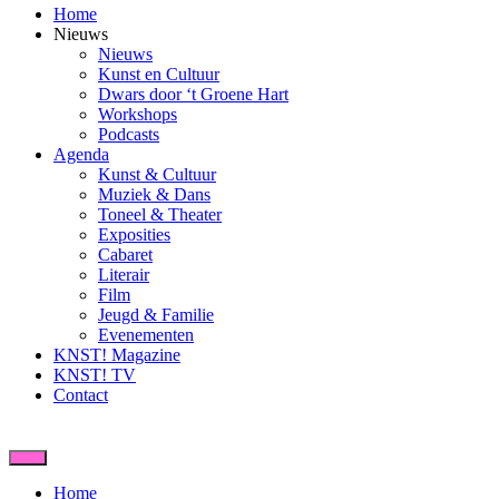
Home
Nieuws
Nieuws
Kunst en Cultuur
Dwars door ‘t Groene Hart
Workshops
Podcasts
Agenda
Kunst & Cultuur
Muziek & Dans
Toneel & Theater
Exposities
Cabaret
Literair
Film
Jeugd & Familie
Evenementen
KNST! Magazine
KNST! TV
Contact
Home