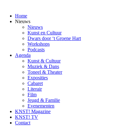
Ga
naar
Home
inhoud
Nieuws
Nieuws
Kunst en Cultuur
Dwars door ‘t Groene Hart
Workshops
Podcasts
Agenda
Kunst & Cultuur
Muziek & Dans
Toneel & Theater
Exposities
Cabaret
Literair
Film
Jeugd & Familie
Evenementen
KNST! Magazine
KNST! TV
Contact