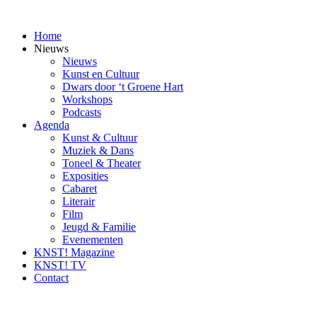
Ga
naar
Home
inhoud
Nieuws
Nieuws
Kunst en Cultuur
Dwars door ‘t Groene Hart
Workshops
Podcasts
Agenda
Kunst & Cultuur
Muziek & Dans
Toneel & Theater
Exposities
Cabaret
Literair
Film
Jeugd & Familie
Evenementen
KNST! Magazine
KNST! TV
Contact