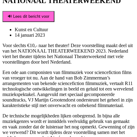
NATIONAAL THEATERWEEKEND
🔊 Lees dit bericht voor
Kunst en Cultuur
14 januari 2023
Voor slechts €10,- naar het theater! Deze voorstelling maakt deel uit
van het NATIONAAL THEATERWEEKEND 2023. Nederland
viert het theater tijdens het Nationaal Theaterweekend met vele
voorstellingen door heel Nederland.
Een ode aan componisten van filmmuziek voor sciencefiction films
van vroeger tot nu. Aan de hand van Bob Zimmerman’s
arrangementen van bekende sciencefiction filmmuziek, vertaalt R11
technologische ontwikkelingen in beeld en geluid tot een wervelend
muziekspektakel. Aangevuld met speciaal gecomponeerde
soundtracks, VJ Martijn Grootendorst ondersteunt het geheel in zijn
karakteristieke stijl met onverwacht en onbekend filmmateriaal.
De technische mogelijkheden lijken onbegrensd. In bijna alle
muziekgenres wordt er inmiddels veelvuldig gebruik van gemaakt
en vaak zonder dat de luisteraar het nog opmerkt. Gewenning of zijn
we verwend? Dit wordt tijdens deze voorstelling samen met het