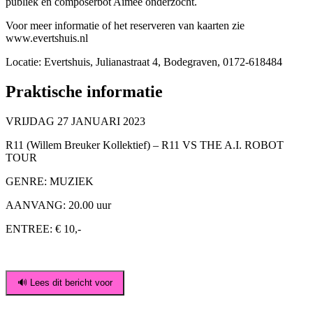
publiek en composerbot Aimée onderzocht.
Voor meer informatie of het reserveren van kaarten zie
www.evertshuis.nl
Locatie: Evertshuis, Julianastraat 4, Bodegraven, 0172-618484
Praktische informatie
VRIJDAG 27 JANUARI 2023
R11 (Willem Breuker Kollektief) – R11 VS THE A.I. ROBOT
TOUR
GENRE: MUZIEK
AANVANG: 20.00 uur
ENTREE: € 10,-
🔊 Lees dit bericht voor