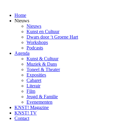
Ga
naar
Home
inhoud
Nieuws
Nieuws
Kunst en Cultuur
Dwars door ‘t Groene Hart
Workshops
Podcasts
Agenda
Kunst & Cultuur
Muziek & Dans
Toneel & Theater
Exposities
Cabaret
Literair
Film
Jeugd & Familie
Evenementen
KNST! Magazine
KNST! TV
Contact