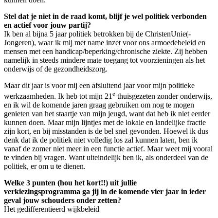
Stel dat je niet in de raad komt, blijf je wel politiek verbonden
en actief voor jouw partij?
Ik ben al bijna 5 jaar politiek betrokken bij de ChristenUnie(-
Jongeren), waar ik mij met name inzet voor ons armoedebeleid en
mensen met een handicap/beperking/chronische ziekte. Zij hebben
namelijk in steeds mindere mate toegang tot voorzieningen als het
onderwijs of de gezondheidszorg.
Maar dit jaar is voor mij een afsluitend jaar voor mijn politieke
e
werkzaamheden. Ik heb tot mijn 21
thuisgezeten zonder onderwijs,
en ik wil de komende jaren graag gebruiken om nog te mogen
genieten van het staartje van mijn jeugd, want dat heb ik niet eerder
kunnen doen. Maar mijn lijntjes met de lokale en landelijke fractie
zijn kort, en bij misstanden is de bel snel gevonden. Hoewel ik dus
denk dat ik de politiek niet volledig los zal kunnen laten, ben ik
vanaf de zomer niet meer in een functie actief. Maar weet mij vooral
te vinden bij vragen. Want uiteindelijk ben ik, als onderdeel van de
politiek, er om u te dienen.
Welke 3 punten (hou het kort!!) uit jullie
verkiezingsprogramma ga jij in de komende vier jaar in ieder
geval jouw schouders onder zetten?
Het gedifferentieerd wijkbeleid