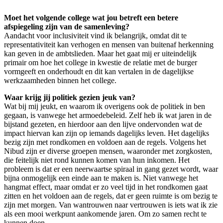
Moet het volgende college wat jou betreft een betere
afspiegeling zijn van de samenleving?
Aandacht voor inclusiviteit vind ik belangrijk, omdat dit te
representativiteit kan verhogen en mensen van buitenaf herkenning
kan geven in de ambtslieden. Maar het gaat mij er uiteindelijk
primair om hoe het college in kwestie de relatie met de burger
vormgeeft en onderhoudt en dit kan vertalen in de dagelijkse
werkzaamheden binnen het college.
Waar krijg jij politiek gezien jeuk van?
Wat bij mij jeukt, en waarom ik overigens ook de politiek in ben
gegaan, is vanwege het armoedebeleid. Zelf heb ik wat jaren in de
bijstand gezeten, en hierdoor aan den lijve ondervonden wat de
impact hiervan kan zijn op iemands dagelijks leven. Het dagelijks
bezig zijn met rondkomen en voldoen aan de regels. Volgens het
Nibud zijn er diverse groepen mensen, waaronder met zorgkosten,
die feitelijk niet rond kunnen komen van hun inkomen. Het
probleem is dat er een neerwaartse spiraal in gang gezet wordt, waar
bijna onmogelijk een einde aan te maken is. Niet vanwege het
hangmat effect, maar omdat er zo veel tijd in het rondkomen gaat
zitten en het voldoen aan de regels, dat er geen ruimte is om bezig te
zijn met morgen. Van wantrouwen naar vertrouwen is iets wat ik zie
als een mooi werkpunt aankomende jaren. Om zo samen recht te
kunnen doen.