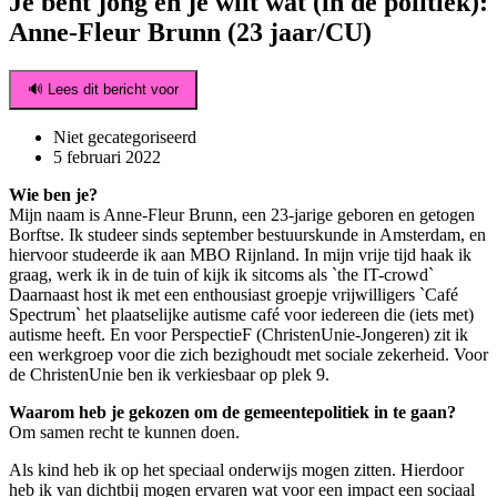
Je bent jong en je wilt wat (in de politiek):
Anne-Fleur Brunn (23 jaar/CU)
🔊 Lees dit bericht voor
Niet gecategoriseerd
5 februari 2022
Wie ben je?
Mijn naam is Anne-Fleur Brunn, een 23-jarige geboren en getogen
Borftse. Ik studeer sinds september bestuurskunde in Amsterdam, en
hiervoor studeerde ik aan MBO Rijnland. In mijn vrije tijd haak ik
graag, werk ik in de tuin of kijk ik sitcoms als `the IT-crowd`
Daarnaast host ik met een enthousiast groepje vrijwilligers `Café
Spectrum` het plaatselijke autisme café voor iedereen die (iets met)
autisme heeft. En voor PerspectieF (ChristenUnie-Jongeren) zit ik
een werkgroep voor die zich bezighoudt met sociale zekerheid. Voor
de ChristenUnie ben ik verkiesbaar op plek 9.
Waarom heb je gekozen om de gemeentepolitiek in te gaan?
Om samen recht te kunnen doen.
Als kind heb ik op het speciaal onderwijs mogen zitten. Hierdoor
heb ik van dichtbij mogen ervaren wat voor een impact een sociaal