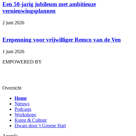
Een 50-jarig jubileum met ambitieuze
vernieuwingsplannen
2 juni 2026
Erepenning voor vrijwilliger Remco van de Ven
1 juni 2026
EMPOWERED BY
Overzicht
Home
Nieuws
Podcasts
Workshops
Kunst & Cultuur
Dwars door 't Groene Hart
Agenda