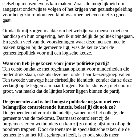
stelsel op mensenlevens kan maken. Zoals de mogelijkheid om
aangepast onderwijs te volgen of het krijgen van gezinsbegeleiding
voor het gezin rondom een kind waarmee het even niet zo goed
gaat.
Omdat ik mij zorgen maakte om het welzijn van mensen met een
handicap en hun omgeving, ben ik uiteindelijk de politiek ingegaan.
En gezien veel van de voorzieningen waar deze mensen mee te
maken krijgen bij de gemeente ligt, was de keuze voor de
gemeentepolitiek voor mij een logische keuze.
Waarom heb je gekozen voor jouw politieke partij?
Ten eerste omdat ze met regelmaat opkomt voor minderheden die
onder druk staan, ook als deze niet onder haar kiezersgroep vallen.
Ten tweede vanwege haar christelijke identiteit, zonder dat ze deze
verlangt op te leggen aan haar burgers. En tot slot is zij niet enorm
groot, wat maakt dat de lijntjes korter liggen binnen de partij.
De gemeenteraad is het hoogste politieke orgaan met een
belangrijke controlerende functie, beleef jij dit ook zo?
De gemeenteraad vormt uiteindelijk, samen met het college, de
gemeente van de toekomst. Daarnaast controleert zij de
burgemeester en wethouders en kan zij zo nodig bijsturen of op de
noodrem trappen. Door de toename in specialistische taken die de
gemeente van het Rijk gekregen heeft, is er ook steeds meer