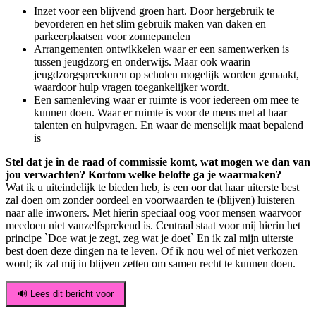
Inzet voor een blijvend groen hart. Door hergebruik te
bevorderen en het slim gebruik maken van daken en
parkeerplaatsen voor zonnepanelen
Arrangementen ontwikkelen waar er een samenwerken is
tussen jeugdzorg en onderwijs. Maar ook waarin
jeugdzorgspreekuren op scholen mogelijk worden gemaakt,
waardoor hulp vragen toegankelijker wordt.
Een samenleving waar er ruimte is voor iedereen om mee te
kunnen doen. Waar er ruimte is voor de mens met al haar
talenten en hulpvragen. En waar de menselijk maat bepalend
is
Stel dat je in de raad of commissie komt, wat mogen we dan van
jou verwachten? Kortom welke belofte ga je waarmaken?
Wat ik u uiteindelijk te bieden heb, is een oor dat haar uiterste best
zal doen om zonder oordeel en voorwaarden te (blijven) luisteren
naar alle inwoners. Met hierin speciaal oog voor mensen waarvoor
meedoen niet vanzelfsprekend is. Centraal staat voor mij hierin het
principe `Doe wat je zegt, zeg wat je doet` En ik zal mijn uiterste
best doen deze dingen na te leven. Of ik nou wel of niet verkozen
word; ik zal mij in blijven zetten om samen recht te kunnen doen.
🔊 Lees dit bericht voor