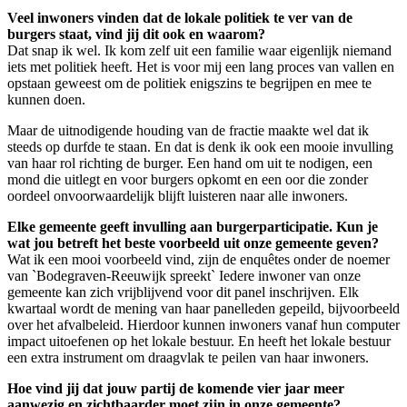
Veel inwoners vinden dat de lokale politiek te ver van de
burgers staat, vind jij dit ook en waarom?
Dat snap ik wel. Ik kom zelf uit een familie waar eigenlijk niemand
iets met politiek heeft. Het is voor mij een lang proces van vallen en
opstaan geweest om de politiek enigszins te begrijpen en mee te
kunnen doen.
Maar de uitnodigende houding van de fractie maakte wel dat ik
steeds op durfde te staan. En dat is denk ik ook een mooie invulling
van haar rol richting de burger. Een hand om uit te nodigen, een
mond die uitlegt en voor burgers opkomt en een oor die zonder
oordeel onvoorwaardelijk blijft luisteren naar alle inwoners.
Elke gemeente geeft invulling aan burgerparticipatie. Kun je
wat jou betreft het beste voorbeeld uit onze gemeente geven?
Wat ik een mooi voorbeeld vind, zijn de enquêtes onder de noemer
van `Bodegraven-Reeuwijk spreekt` Iedere inwoner van onze
gemeente kan zich vrijblijvend voor dit panel inschrijven. Elk
kwartaal wordt de mening van haar panelleden gepeild, bijvoorbeeld
over het afvalbeleid. Hierdoor kunnen inwoners vanaf hun computer
impact uitoefenen op het lokale bestuur. En heeft het lokale bestuur
een extra instrument om draagvlak te peilen van haar inwoners.
Hoe vind jij dat jouw partij de komende vier jaar meer
aanwezig en zichtbaarder moet zijn in onze gemeente?