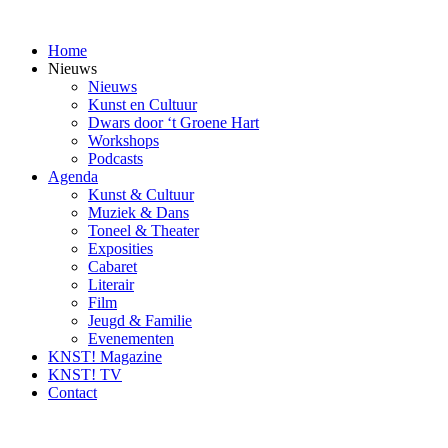
Ga
naar
Home
inhoud
Nieuws
Nieuws
Kunst en Cultuur
Dwars door ‘t Groene Hart
Workshops
Podcasts
Agenda
Kunst & Cultuur
Muziek & Dans
Toneel & Theater
Exposities
Cabaret
Literair
Film
Jeugd & Familie
Evenementen
KNST! Magazine
KNST! TV
Contact