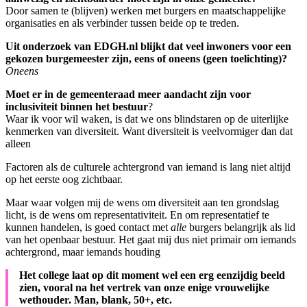
Door samen te (blijven) werken met burgers en maatschappelijke
organisaties en als verbinder tussen beide op te treden.
Uit onderzoek van EDGH.nl blijkt dat veel inwoners voor een
gekozen burgemeester zijn, eens of oneens (geen toelichting)?
Oneens
Moet er in de gemeenteraad meer aandacht zijn voor
inclusiviteit binnen het bestuur
?
Waar ik voor wil waken, is dat we ons blindstaren op de uiterlijke
kenmerken van diversiteit. Want diversiteit is veelvormiger dan dat
alleen
Factoren als de culturele achtergrond van iemand is lang niet altijd
op het eerste oog zichtbaar.
Maar waar volgen mij de wens om diversiteit aan ten grondslag
licht, is de wens om representativiteit. En om representatief te
kunnen handelen, is goed contact met
alle
burgers belangrijk als lid
van het openbaar bestuur. Het gaat mij dus niet primair om iemands
achtergrond, maar iemands houding
Het college laat op dit moment wel een erg eenzijdig beeld
zien, vooral na het vertrek van onze enige vrouwelijke
wethouder. Man, blank, 50+, etc.