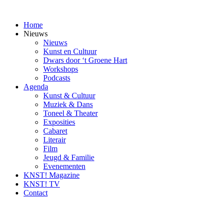
Ga
naar
Home
inhoud
Nieuws
Nieuws
Kunst en Cultuur
Dwars door ‘t Groene Hart
Workshops
Podcasts
Agenda
Kunst & Cultuur
Muziek & Dans
Toneel & Theater
Exposities
Cabaret
Literair
Film
Jeugd & Familie
Evenementen
KNST! Magazine
KNST! TV
Contact