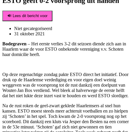
ESTO geeft 0-2 voorsprong uit handen
🔊 Lees dit bericht voor
Niet gecategoriseerd
31 oktober 2021
Bodegraven
– Het eerste verlies 3-2 dit seizoen diende zich aan in
Haarlem waar de voor ESTO onbekende vereniging v.v. Schoten
haar domicilie heeft.
Op deze regenachtige zondag pakte ESTO direct het initiatief. Door
druk op de Haarlemse verdediging en voor eigen doel weinig
weggeven was de voorsprong tot de rust dankzij een doelpunt van
Wouter-Jan Bos verdiend. Wel bleek al halverwege de eerste helft
dat het niet lukte deze inzet vast te houden en werd ESTO slordiger.
Na de rust roken de geel-zwart geklede Haarlemsers al snel hun
kansen. ESTO moest steeds meer achteruit voetballen en zo hielpen
zij ‘Schoten’ in het spel. Toch kwam de 2-0 voorsprong nog op het
scorebord. Dit dankzij een kluts via Jesper den Besten na een corner
in de 53e minuut. ‘Schoten’ gaf zich niet gewonnen en tien