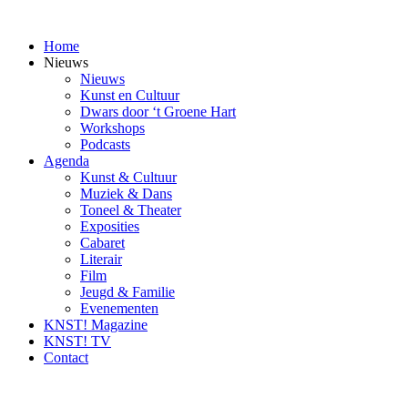
Ga
naar
Home
inhoud
Nieuws
Nieuws
Kunst en Cultuur
Dwars door ‘t Groene Hart
Workshops
Podcasts
Agenda
Kunst & Cultuur
Muziek & Dans
Toneel & Theater
Exposities
Cabaret
Literair
Film
Jeugd & Familie
Evenementen
KNST! Magazine
KNST! TV
Contact