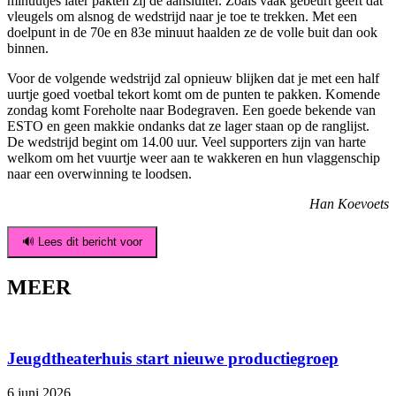
minuutjes later pakten zij de aansluiter. Zoals vaak gebeurt geeft dat
vleugels om alsnog de wedstrijd naar je toe te trekken. Met een
doelpunt in de 70e en 83e minuut haalden ze de volle buit dan ook
binnen.
Voor de volgende wedstrijd zal opnieuw blijken dat je met een half
uurtje goed voetbal tekort komt om de punten te pakken. Komende
zondag komt Foreholte naar Bodegraven. Een goede bekende van
ESTO en geen makkie ondanks dat ze lager staan op de ranglijst.
De wedstrijd begint om 14.00 uur. Veel supporters zijn van harte
welkom om het vuurtje weer aan te wakkeren en hun vlaggenschip
naar een overwinning te loodsen.
Han Koevoets
🔊 Lees dit bericht voor
MEER
Jeugdtheaterhuis start nieuwe productiegroep
6 juni 2026