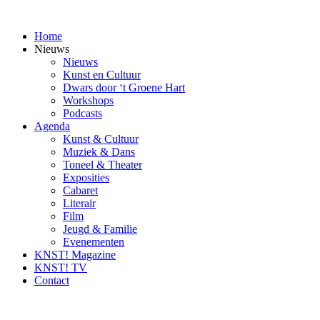
Ga
naar
Home
inhoud
Nieuws
Nieuws
Kunst en Cultuur
Dwars door ‘t Groene Hart
Workshops
Podcasts
Agenda
Kunst & Cultuur
Muziek & Dans
Toneel & Theater
Exposities
Cabaret
Literair
Film
Jeugd & Familie
Evenementen
KNST! Magazine
KNST! TV
Contact