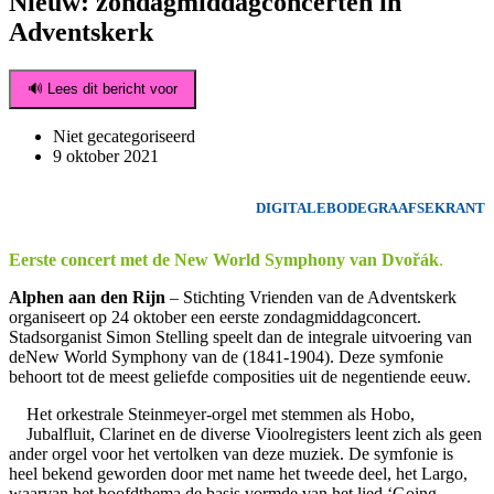
Nieuw: zondagmiddagconcerten in
Adventskerk
🔊 Lees dit bericht voor
Niet gecategoriseerd
9 oktober 2021
DIGITALEBODEGRAAFSEKRANT
Eerste concert met de New World Symphony van Dvořák
.
Alphen aan den Rijn
– Stichting Vrienden van de Adventskerk
organiseert op 24 oktober een eerste zondagmiddagconcert.
Stadsorganist Simon Stelling speelt dan de integrale uitvoering van
deNew World Symphony van de (1841-1904). Deze symfonie
behoort tot de meest geliefde composities uit de negentiende eeuw.
Het orkestrale Steinmeyer-orgel met stemmen als Hobo,
Jubalfluit, Clarinet en de diverse Vioolregisters leent zich als geen
ander orgel voor het vertolken van deze muziek. De symfonie is
heel bekend geworden door met name het tweede deel, het Largo,
waarvan het hoofdthema de basis vormde van het lied ‘Going